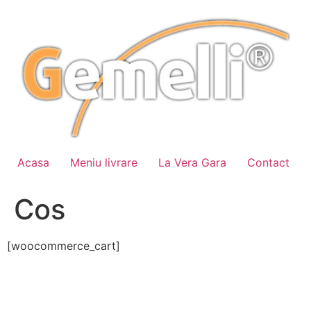
Sari
la
conținut
Acasa
Meniu livrare
La Vera Gara
Contact
Cos
[woocommerce_cart]